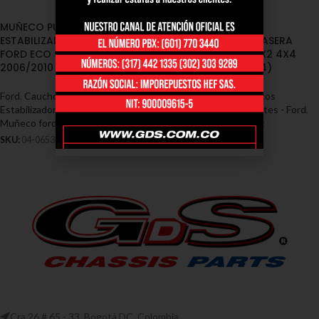
MUÑECO PUNTA
MUÑECO PUNTA
ESTABILIZADORA TRASERA
ESTABILIZADORA TRASERA
FORD ECO SPORT 4X2 4X4
FORD ECO SPORT 4X2 4X4
2006/2010 (04-0653)
2013/2018 (04-0654)
Ford
,
Cauchos / Muñecos
Ford
,
Cauchos / Muñecos
Estabilizadoras / Soportes - Ford
,
Estabilizadoras / Soportes - Ford
,
Muñeco ford eco sport
Muñeco ford eco sport
SKU:
04-0653
SKU:
04-0654
Cra 26 # 65 - 33, Bogotá DC, Colombia