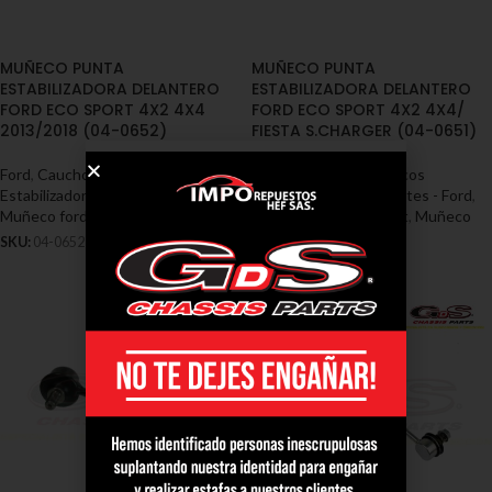
MUÑECO PUNTA
MUÑECO PUNTA
ESTABILIZADORA DELANTERO
ESTABILIZADORA DELANTERO
FORD ECO SPORT 4X2 4X4
FORD ECO SPORT 4X2 4X4/
2013/2018 (04-0652)
FIESTA S.CHARGER (04-0651)
Ford
,
Cauchos / Muñecos
Ford
,
Cauchos / Muñecos
Estabilizadoras / Soportes - Ford
,
Estabilizadoras / Soportes - Ford
,
Muñeco ford eco sport
Muñeco ford eco sport
,
Muñeco
ford fiesta
SKU:
04-0652
SKU:
04-0651