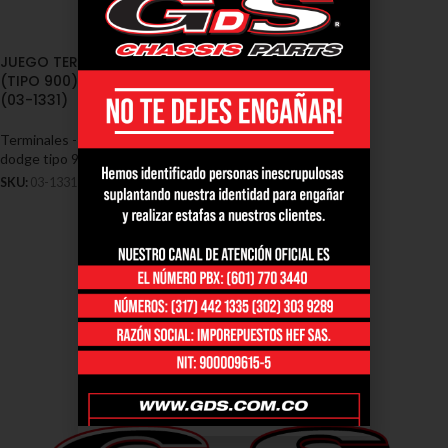
JUEGO TERMINAL DIRECCION
(TIPO 900) DODGE / FORD 900
(03-1331)
Terminales - Dodge
,
Terminal
dodge tipo 900
,
Dodge
SKU:
03-1331